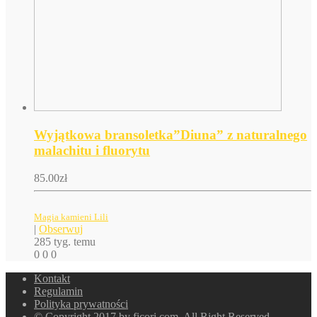
Wyjątkowa bransoletka”Diuna” z naturalnego
malachitu i fluorytu
85.00
zł
Magia kamieni Lili
|
Obserwuj
285 tyg. temu
0
0
0
Kontakt
Regulamin
Polityka prywatności
© Copyright 2017 by ficori.com. All Right Reserved.