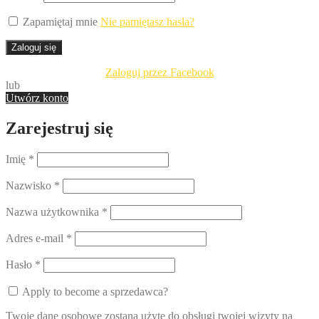
Zapamiętaj mnie
Nie pamiętasz hasła?
Zaloguj się
Zaloguj przez Facebook
lub
Utwórz konto
Zarejestruj się
Imię
*
Nazwisko
*
Nazwa użytkownika
*
Adres e-mail
*
Hasło
*
Apply to become a sprzedawca?
Twoje dane osobowe zostaną użyte do obsługi twojej wizyty na