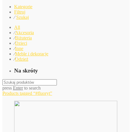
Kategorie
Filtruj
⁄
Szukaj
All
⁄
Akcesoria
⁄
Biżuteria
⁄
Dzieci
⁄
Inne
⁄
Meble i dekoracje
⁄
Odzież
Na skróty
press
Enter
to search
Products tagged
“#fluoryt”