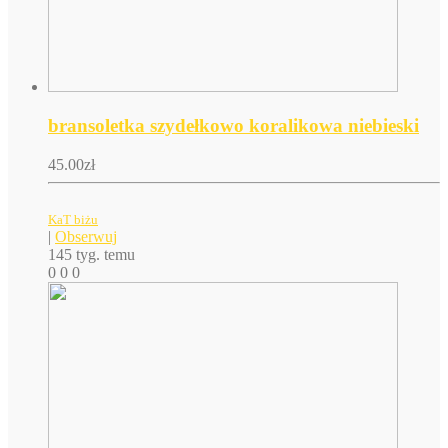
bransoletka szydełkowo koralikowa niebieski
45.00
zł
KaT biżu
|
Obserwuj
145 tyg. temu
0
0
0