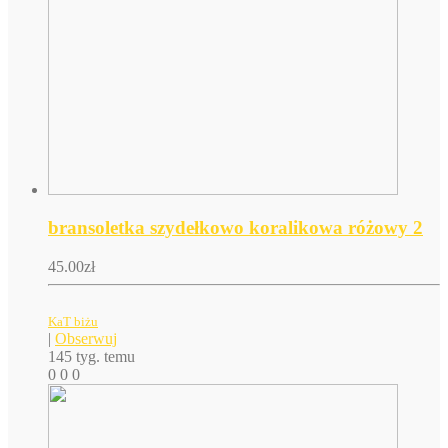
bransoletka szydełkowo koralikowa różowy 2
45.00
zł
KaT biżu
|
Obserwuj
145 tyg. temu
0
0
0