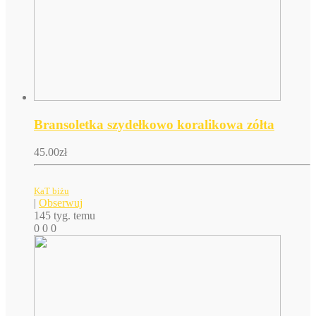
Bransoletka szydełkowo koralikowa zółta
45.00
zł
KaT biżu
|
Obserwuj
145 tyg. temu
0
0
0