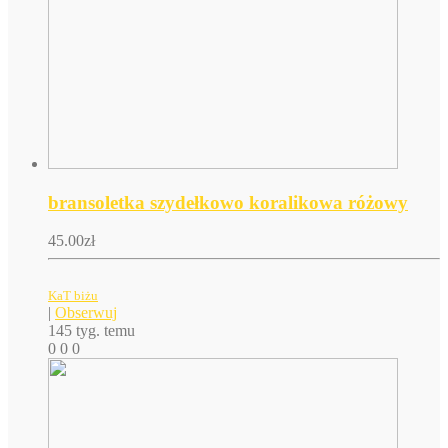
bransoletka szydełkowo koralikowa różowy
45.00
zł
KaT biżu
|
Obserwuj
145 tyg. temu
0
0
0