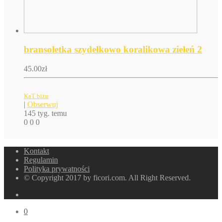
bransoletka szydełkowo koralikowa zieleń 2
45.00
zł
KaT biżu
|
Obserwuj
145 tyg. temu
0
0
0
Kontakt
Regulamin
Polityka prywatności
© Copyright 2017 by ficori.com. All Right Reserved.
0