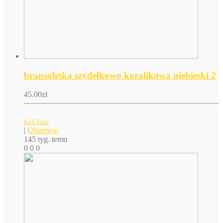
bransoletka szydełkowo koralikowa niebieski 2
45.00
zł
KaT biżu
|
Obserwuj
145 tyg. temu
0
0
0