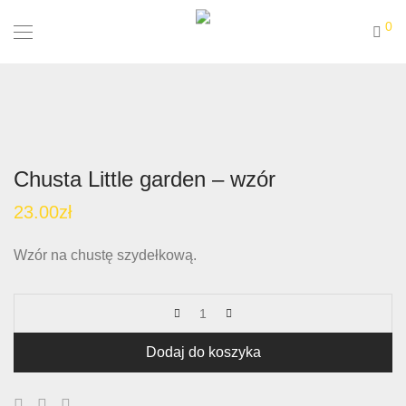
0
Chusta Little garden – wzór
23.00
zł
Wzór na chustę szydełkową.
Dodaj do koszyka