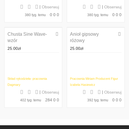
|
|
Obserwuj
Obserwuj
0
0
0
0
0
0
380 tyg. temu
380 tyg. temu
Chusta Sine Wave-
Anioł gipsowy
wzór
różowy
25.00
zł
25.00
zł
Skład rękodzieła- pracownia
Pracownia Miriam Producent Figur
Dagmary
Izabela Hasiewicz
|
|
Obserwuj
Obserwuj
284
0
0
0
0
0
402 tyg. temu
392 tyg. temu