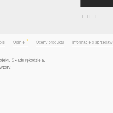
0
pis
Opinie
Oceny produktu
Informacje o sprzedaw
jektu Składu rękodzieła.
wzory: