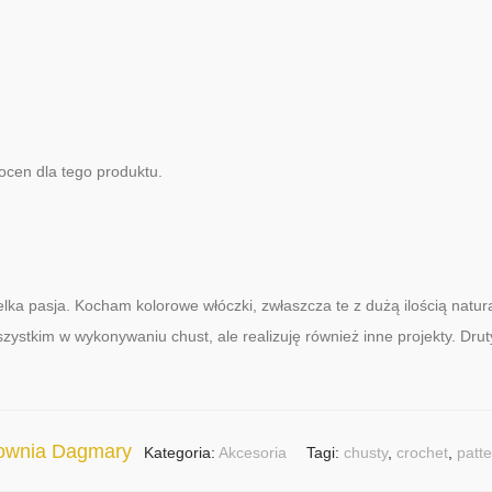
ocen dla tego produktu.
ka pasja. Kocham kolorowe włóczki, zwłaszcza te z dużą ilością natu
wszystkim w wykonywaniu chust, ale realizuję również inne projekty. Drut
cownia Dagmary
Kategoria:
Akcesoria
Tagi:
chusty
,
crochet
,
patt