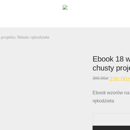
projektu Składu rękodzieła
Ebook 18 
chusty proj
300.00
zł
230.00
z
Ebook wzorów na 
rękodzieła