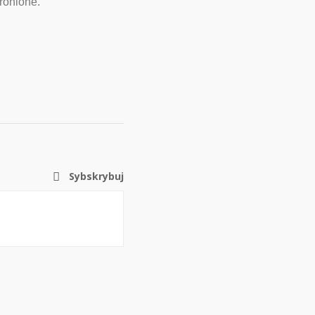
ronione.
Sybskrybuj