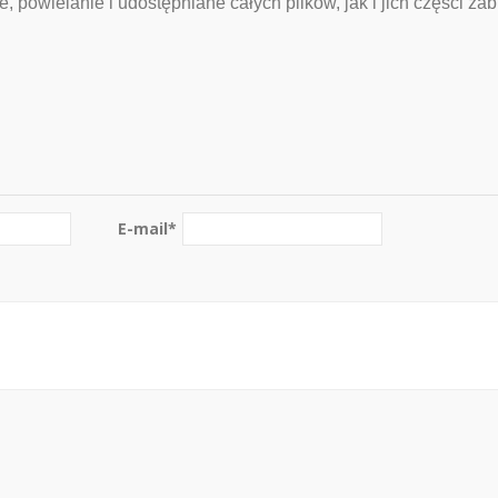
 powielanie i udostępniane całych plików, jak i jich części zab
E-mail
*