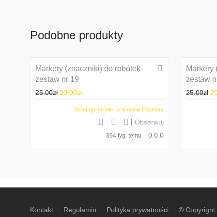
Podobne produkty
Markery (znaczniki) do robótek-
Promocja!
Markery 
zestaw nr 19
zestaw n
25.00
zł
20.00
zł
25.00
zł
2
Skład rękodzieła- pracownia Dagmary
|
Obserwuj
0
0
0
394 tyg. temu
Kontakt
Regulamin
Polityka prywatności
© Copyright 