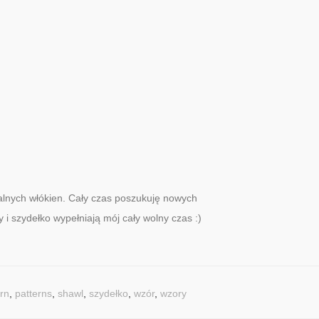
ralnych włókien. Cały czas poszukuję nowych
y i szydełko wypełniają mój cały wolny czas :)
ern
,
patterns
,
shawl
,
szydełko
,
wzór
,
wzory