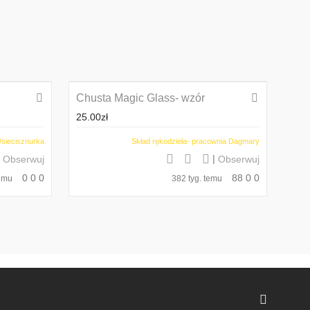
Chusta Magic Glass- wzór
25.00
zł
siecisznurka
Skład rękodzieła- pracownia Dagmary
|
|
Obserwuj
Obserwuj
0
0
0
88
0
0
temu
382 tyg. temu