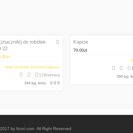
(znaczniki) do robótek-
Promocja!
Kapcie
r 22
70.00
zł
0.00
zł
W
Skład rękodzieła- pracownia Dagmary
|
Obserwuj
390 tyg. 
0
0
0
394 tyg. temu
2017 by ficori.com. All Right Reserved.