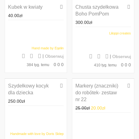
Kubek w kwiaty
Chusta szydełkowa
Boho PomPom
40.00
zł
300.00
zł
Liloppi creates
Hand made by Eqelin
|
|
Obserwuj
Obserwuj
0
0
0
0
0
0
384 tyg. temu
410 tyg. temu
Szydełkowy kocyk
Markery (znaczniki)
Promocja!
dla dziecka
do robótek- zestaw
nr 22
250.00
zł
25.00
zł
20.00
zł
Handmade with love by Doris Sklep