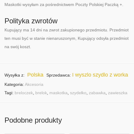
Maskotki wysyłam za pośrednictwem Poczty Polskiej Paczką +.
Polityka zwrotów
Kupujący ma 14 dni na zwrot zakupionego przedmiotu. Przedmiot
ten musi być w stanie nienaruszonym, Kupujący odsyła przedmiot
na swój koszt.
Polska
I wyszlo szydlo z worka
Wysyłka z:
Sprzedawca:
Kategoria:
Akcesoria
Tagi:
breloczek
,
brelok
,
maskotka
,
szydełko
,
zabawka
,
zawieszka
Podobne produkty