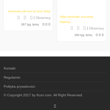
Handmade with love by Doris Sklep
Skład rękodzieła- pracownia
|
Obserwuj
Dagmary
0
0
0
367 tyg. temu
|
Obserwuj
0
0
0
394 tyg. temu
Kontakt
Regulamin
Polityka prywatności
© Copyright 2017 by ficori.com. All Right Reserved.