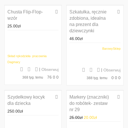
Chusta Flip-Flop-
Szkatułka, ręcznie
wzór
zdobiona, idealna
na prezent dla
25.00
zł
dziewczynki
46.00
zł
BarowySklep
Skład rękodzieła- pracownia
Dagmary
|
Obserwuj
|
Obserwuj
76
0
0
368 tyg. temu
0
0
0
388 tyg. temu
Szydełkowy kocyk
Markery (znaczniki)
Promocja!
dla dziecka
do robótek- zestaw
nr 29
250.00
zł
25.00
zł
20.00
zł