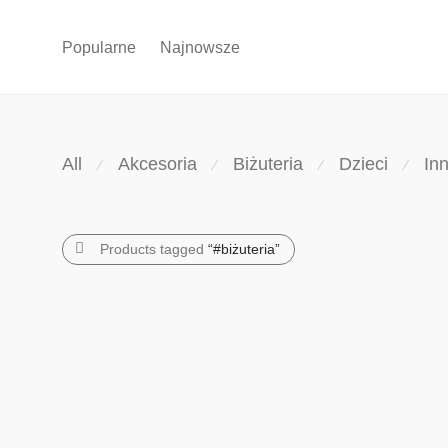
Popularne
Najnowsze
All
Akcesoria
Biżuteria
Dzieci
In
⁄
⁄
⁄
⁄
Products tagged
“#biżuteria”