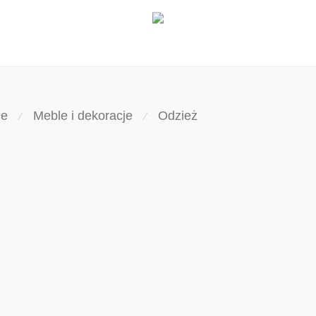
ne
Meble i dekoracje
Odzież
⁄
⁄