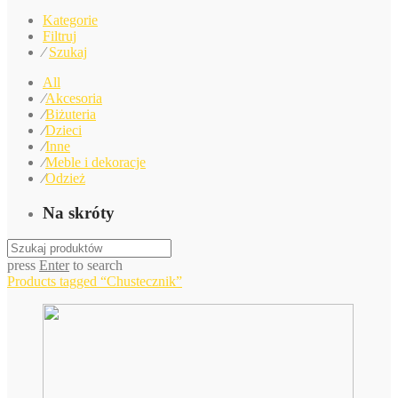
Kategorie
Filtruj
⁄
Szukaj
All
⁄
Akcesoria
⁄
Biżuteria
⁄
Dzieci
⁄
Inne
⁄
Meble i dekoracje
⁄
Odzież
Na skróty
press
Enter
to search
Products tagged
“Chustecznik”