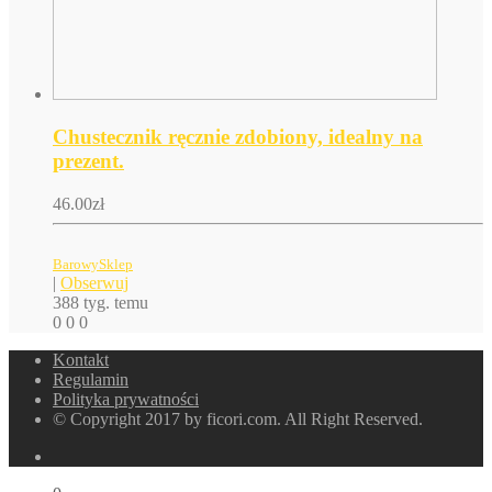
Chustecznik ręcznie zdobiony, idealny na
prezent.
46.00
zł
BarowySklep
|
Obserwuj
388 tyg. temu
0
0
0
Kontakt
Regulamin
Polityka prywatności
© Copyright 2017 by ficori.com. All Right Reserved.