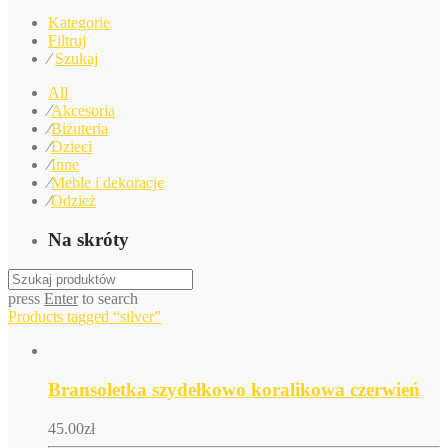
Kategorie
Filtruj
⁄
Szukaj
All
⁄
Akcesoria
⁄
Biżuteria
⁄
Dzieci
⁄
Inne
⁄
Meble i dekoracje
⁄
Odzież
Na skróty
press
Enter
to search
Products tagged
“silver”
Bransoletka szydełkowo koralikowa czerwień
45.00
zł