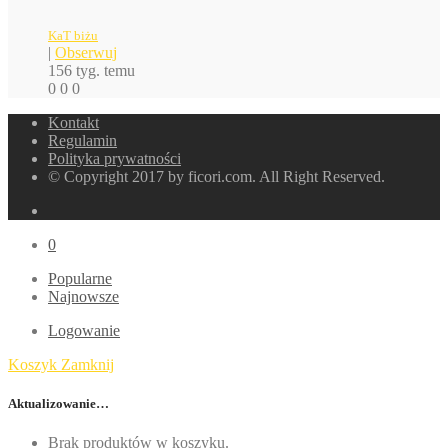
KaT biżu
|
Obserwuj
156 tyg. temu
0
0
0
Kontakt
Regulamin
Polityka prywatności
© Copyright 2017 by ficori.com. All Right Reserved.
0
Popularne
Najnowsze
Logowanie
Koszyk
Zamknij
Aktualizowanie…
Brak produktów w koszyku.