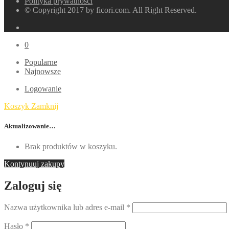
Polityka prywatności
© Copyright 2017 by ficori.com. All Right Reserved.
0
Popularne
Najnowsze
Logowanie
Koszyk
Zamknij
Aktualizowanie…
Brak produktów w koszyku.
Kontynuuj zakupy
Zaloguj się
Nazwa użytkownika lub adres e-mail
*
Hasło
*