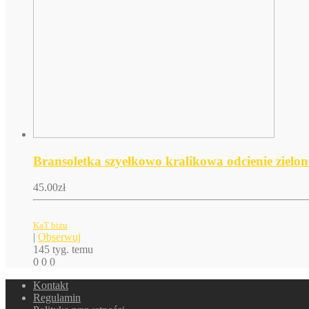
Bransoletka szyełkowo kralikowa odcienie zielo
45.00
zł
KaT biżu
|
Obserwuj
145 tyg. temu
0
0
0
Kontakt
Regulamin