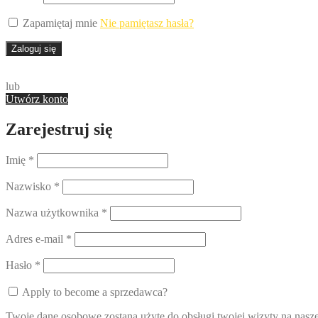
Zapamiętaj mnie
Nie pamiętasz hasła?
Zaloguj się
lub
Utwórz konto
Zarejestruj się
Imię
*
Nazwisko
*
Nazwa użytkownika
*
Adres e-mail
*
Hasło
*
Apply to become a sprzedawca?
Twoje dane osobowe zostaną użyte do obsługi twojej wizyty na nasze