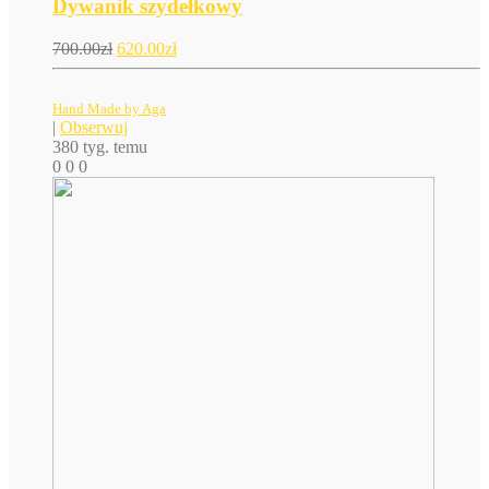
Dywanik szydełkowy
700.00
zł
620.00
zł
Hand Made by Aga
|
Obserwuj
380 tyg. temu
0
0
0