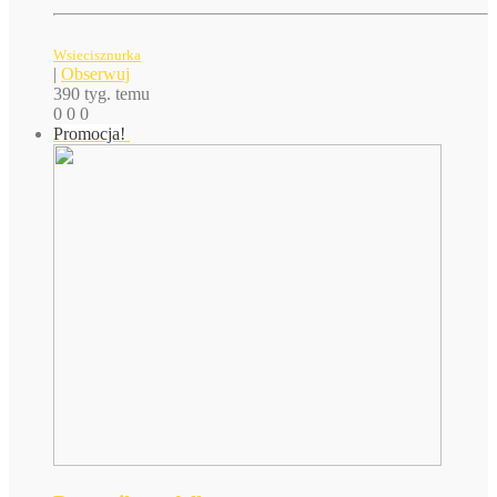
Wsiecisznurka
|
Obserwuj
390 tyg. temu
0
0
0
Promocja!