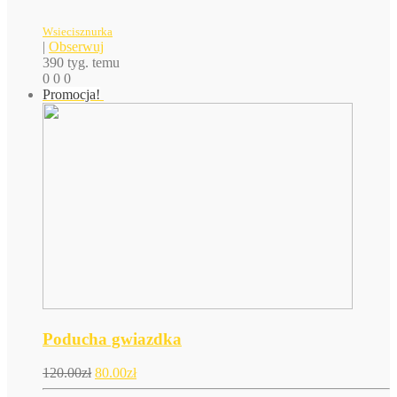
Wsiecisznurka
|
Obserwuj
390 tyg. temu
0
0
0
Promocja!
Poducha gwiazdka
120.00
zł
80.00
zł