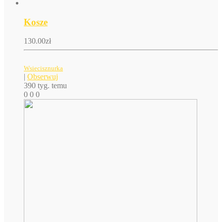
Kosze
130.00
zł
Wsiecisznurka
|
Obserwuj
390 tyg. temu
0
0
0