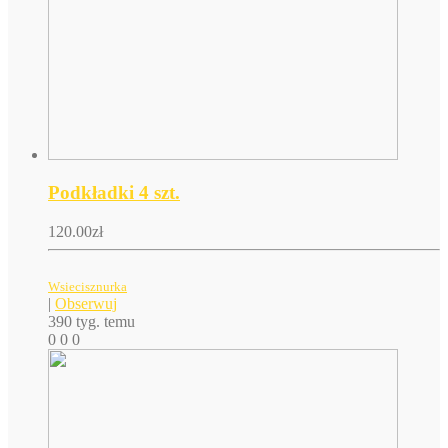
Podkładki 4 szt.
120.00
zł
Wsiecisznurka
|
Obserwuj
390 tyg. temu
0
0
0