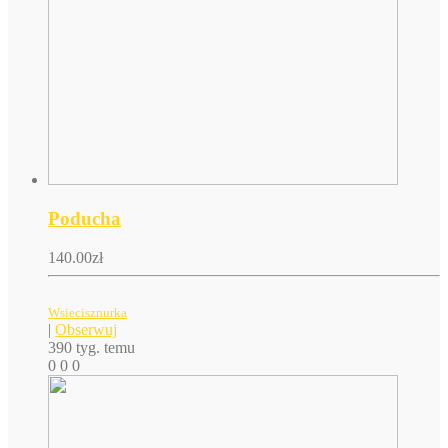
Poducha
140.00
zł
Wsiecisznurka
|
Obserwuj
390 tyg. temu
0
0
0