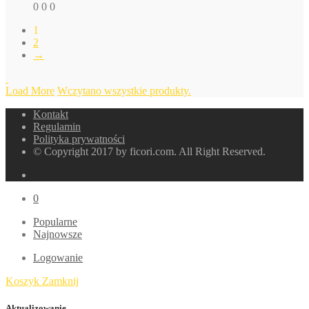
0
0
0
1
2
→
Load More
Wczytano wszystkie produkty.
Kontakt
Regulamin
Polityka prywatności
© Copyright 2017 by ficori.com. All Right Reserved.
0
Popularne
Najnowsze
Logowanie
Koszyk
Zamknij
Aktualizowanie…