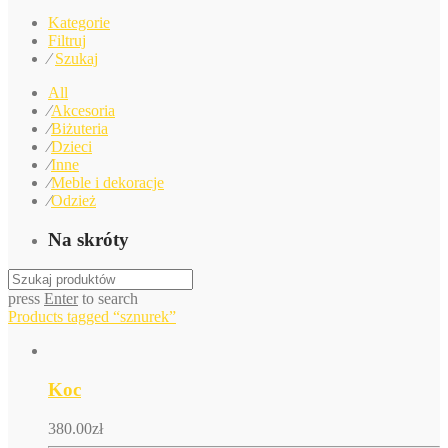
Kategorie
Filtruj
⁄
Szukaj
All
⁄
Akcesoria
⁄
Biżuteria
⁄
Dzieci
⁄
Inne
⁄
Meble i dekoracje
⁄
Odzież
Na skróty
press
Enter
to search
Products tagged
“sznurek”
Koc
380.00
zł