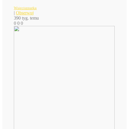
Wsiecisznurka
|
Obserwuj
390 tyg. temu
0
0
0