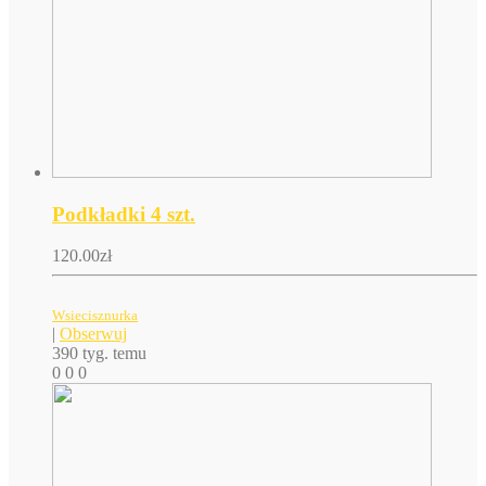
Podkładki 4 szt.
120.00
zł
Wsiecisznurka
|
Obserwuj
390 tyg. temu
0
0
0