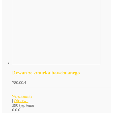
Dywan ze sznurka bawełnianego
780.00
zł
Wsiecisznurka
|
Obserwuj
390 tyg. temu
0
0
0