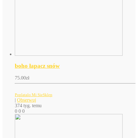
boho łapacz snów
75.00
zł
Poplatalo Mi SieSklep
|
Obserwuj
374 tyg. temu
0
0
0