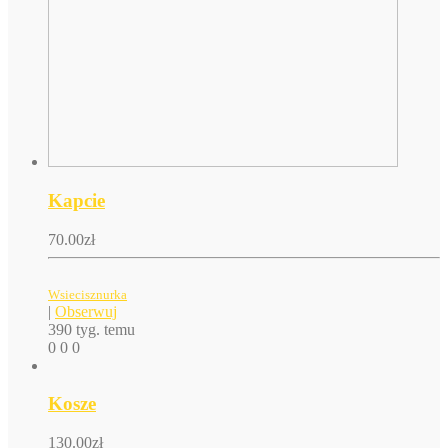
Kapcie
70.00
zł
Wsiecisznurka
|
Obserwuj
390 tyg. temu
0
0
0
Kosze
130.00
zł