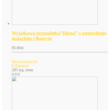
Wyjątkowa bransoletka”Diuna” z naturalnego
malachitu i fluorytu
85.00
zł
Magia kamieni Lili
|
Obserwuj
285 tyg. temu
0
0
0