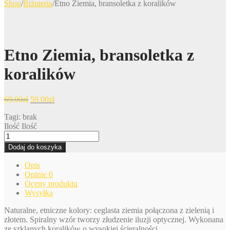
Shop
/
Biżuteria
/
Etno Ziemia, bransoletka z koralików
Etno Ziemia, bransoletka z
koralików
69.00
zł
59.00
zł
Tagi: brak
Ilość
Ilość
Dodaj do koszyka
Opis
Opinie
0
Oceny produktu
Wysyłka
Naturalne, etniczne kolory: ceglasta ziemia połączona z zielenią i
złotem. Spiralny wzór tworzy złudzenie iluzji optycznej. Wykonana
ze szklanych koralików o wysokiej ścieralności.