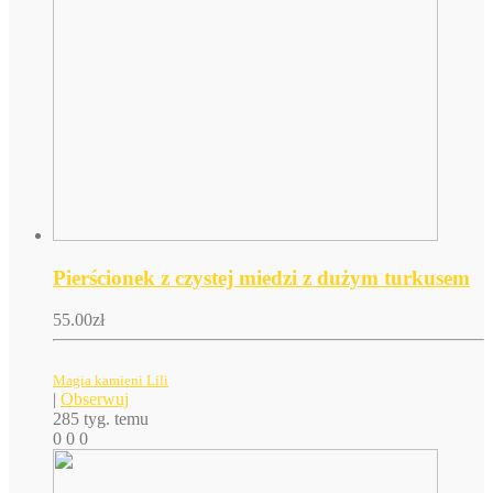
Pierścionek z czystej miedzi z dużym turkusem
55.00
zł
Magia kamieni Lili
|
Obserwuj
285 tyg. temu
0
0
0