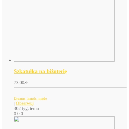
Szkatułka na biżuterię
73.00
zł
Dreams_hands_made
|
Obserwuj
302 tyg. temu
0
0
0