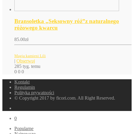
Bransoletka „Seksowny róż”z naturalnego
różowego kwarcu
85.00
zł
Magia kamieni Lili
|
Obserwuj
285 tyg. temu
0
0
0
Kontakt
Regulamin
Polityka prywatności
© Copyright 2017 by ficori.com. All Right Reserved.
0
Popularne
Najnowsze