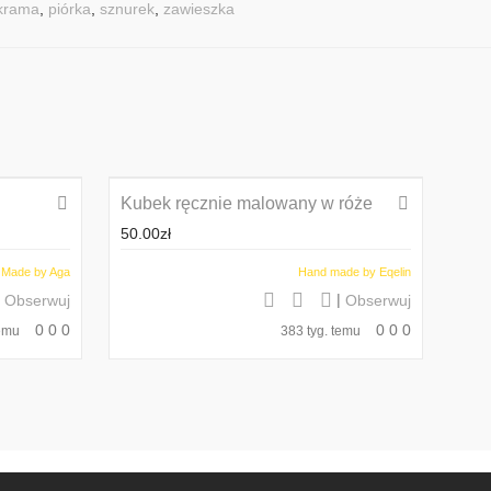
krama
,
piórka
,
sznurek
,
zawieszka
Kubek ręcznie malowany w róże
50.00
zł
 Made by Aga
Hand made by Eqelin
|
|
Obserwuj
Obserwuj
0
0
0
0
0
0
temu
383 tyg. temu