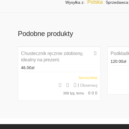
Polska
Wysyłka z:
Sprzedawca
Podobne produkty
Chustecznik ręcznie zdobiony,
Podkładki
idealny na prezent.
120.00
zł
46.00
zł
BarowySklep
|
Obserwuj
0
0
0
388 tyg. temu