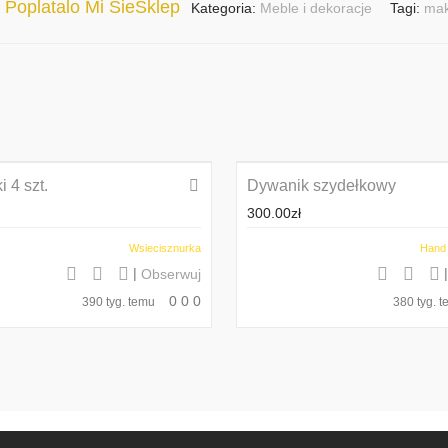
Poplatalo Mi SieSklep
:
Kategoria:
Meble i dekoracje
Tagi:
ma
 4 szt.
Dywanik szydełkowy
300.00
zł
Wsiecisznurka
Hand
|
Obserwuj
0
0
0
390 tyg. temu
380 tyg. 