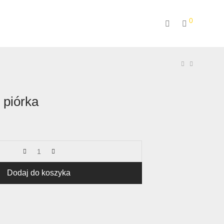
0
piórka
Dodaj do koszyka