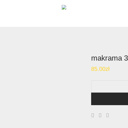
makrama 3 
85.00
zł