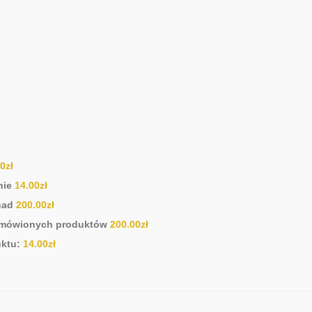
00
zł
nie
14.00
zł
nad
200.00
zł
zamówionych produktów
200.00
zł
ktu:
14.00
zł